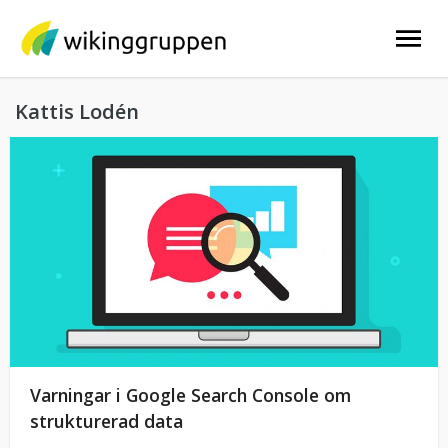
Skip
to
content
Kattis Lodén
Varningar i Google Search Console om
strukturerad data