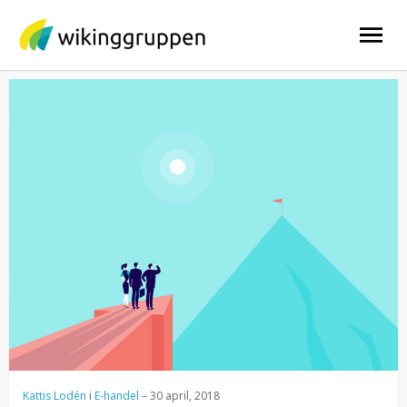
Skip
to
content
Kattis Lodén
i
E-handel
–
30 april, 2018