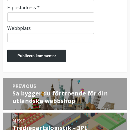
E-postadress
*
Webbplats
Inläggsnavigering
PREVIOUS
Så bygger du förtroende för din
Previous
post:
utländska webbshop
NEXT
Tredjepartslogistik – 3PL
Next