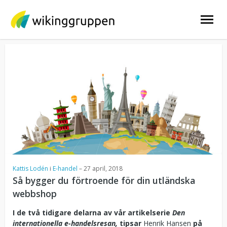
Skip
to
content
Kattis Lodén
i
E-handel
–
27 april, 2018
Så bygger du förtroende för din utländska
webbshop
I de två tidigare delarna av vår artikelserie
Den
internationella e-handelsresan,
tipsar
Henrik Hansen
på