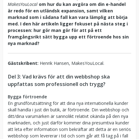
M
akesYouLocal
om hur du kan avgöra om din e-handel
är redo för en utländsk expansion, samt vilken
marknad som i sådana fall kan vara lämplig att börja
med. I den här artikeln ligger fokuset på nästa steg i
processen: hur gör man gör för att på ett
framgångsrikt sätt bygga upp ett förtroende hos sin
nya marknad?
Gästskribent:
Henrik Hansen, MakesYouLocal.
Del 3: Vad krävs för att din webbshop ska
uppfattas som professionell och trygg?
Bygga förtroende
En grundförutsättning för att dina nya internationella kunder
skall handla i just din butik, är förtroende. Din webbshop och
ditt/dina varumärken är sannolikt relativt okända på den nya
marknaden, och just därför kommer dina presumtiva kunder
att leta efter information som bekräftar att detta är en seriös
webbshop som levererar i tid och som går att få tag på i fall