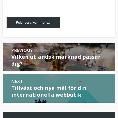
Inläggsnavigering
PREVIOUS
Vilken utländsk marknad passar
Previous
post:
dig?
NEXT
Tillväxt och nya mål för din
Next
post:
internationella webbutik