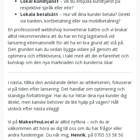
Lokal kundtjänst
– vill du erbjuda kundtjänst på
respektive språk eller inte?
Lokala betalsätt
– Hur vill dina kunder betala? Direkt
via banken, kortbetalning eller via mobilbetalning?
En professionell webbshop konverterar bättre och vi brukar
alltid rekommendera att du har en hög lägstanivå vid
lansering internationellt för att ha en bra grund att stå på.
Den grunden kan du sedan bygga vidare på genom att
optimera och effektivisera, i takt med att din erfarenhet och
kunskap om den nya marknaden och kunderna ökar.
I nästa, tillika den avslutande delen av artikelserien, fokuserar
vi på tiden efter lansering. Det handlar om optimering och
ständiga förbättringar. Har du tur hittar dina nya kunder dig
direkt, men kanske behöver de lite hjälp på vägen? Håll
utskick efter nästa inlägg!
Vi på
MakesYouLocal
är alltid nyfikna – och du är
välkommen att höra av dig till oss om du har frågor eller
andra funderingar. Du når mig,
Henrik
, på 0705 53 58 50