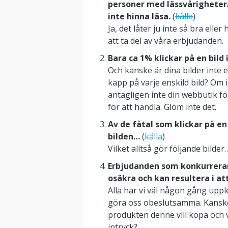
personer med lässvårigheter
inte hinna läsa.
(
k
älla
)
Ja, det låter ju inte så bra eller 
att ta del av våra erbjudanden.
Bara ca 1% klickar på en bild 
Och kanske är dina bilder inte 
kapp på varje enskild bild? Om
antagligen inte din webbutik för
för att handla. Glöm inte det.
Av de fåtal som klickar på en
bilden…
(
k
älla
)
Vilket alltså gör följande bilder
Erbjudanden som konkurrerar
osäkra och kan resultera i att 
Alla har vi väl någon gång uppl
göra oss obeslutsamma. Kanske 
produkten denne vill köpa och ve
intryck?