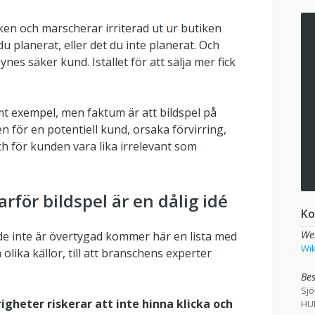
en och marscherar irriterad ut ur butiken
u planerat, eller det du inte planerat. Och
synes säker kund. Istället för att sälja mer fick
mt exempel, men faktum är att bildspel på
en för en potentiell kund, orsaka förvirring,
ch för kunden vara lika irrelevant som
arför bildspel är en dålig idé
Ko
We
nde inte är övertygad kommer här en lista med
Wi
 olika källor, till att branschens experter
Be
Sjö
gheter riskerar att inte hinna klicka och
HU