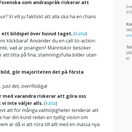
/svenska som andraspråk riskerar att
Sv
ST
hur? Vi vill ju faktiskt att alla ska ha en chans
Kun
065
i ett bildspel över huvud taget.
(
källa
)
in
ens klickbara? Använder du en call-to-action-
Tel
 inte, vad är poängen? Människor besöker
Må
 att titta på fina, stämningsfulla bilder utan
Kl.
 bild, gör majoriteten det på första
… just det, överflödiga!
 med varandra riskerar att göra oss
vi inte väljer alls.
(
källa
)
evt att för många valmöjligheter tenderar att
har din kund redan en tydlig vision om
m är då vi att röra till allt med en massa nya