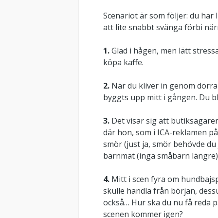
Scenariot är som följer: du ha
att lite snabbt svänga förbi n
1.
Glad i hågen, men lätt stress
köpa kaffe.
2.
När du kliver in genom dörra
byggts upp mitt i gången. Du blir
3.
Det visar sig att butiksägaren
där hon, som i ICA-reklamen på 
smör (just ja, smör behövde du j
barnmat (inga småbarn längre
4.
Mitt i scen fyra om hundbajsp
skulle handla från början, dessu
också… Hur ska du nu få reda på
scenen kommer igen?