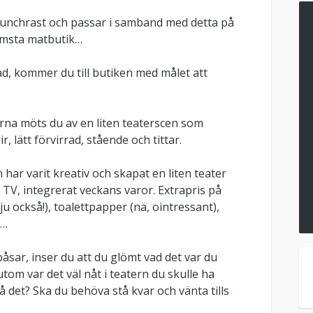
r lunchrast och passar i samband med detta på
ärmsta matbutik…
ad, kommer du till butiken med målet att
rna möts du av en liten teaterscen som
, lätt förvirrad, stående och tittar.
 har varit kreativ och skapat en liten teater
TV, integrerat veckans varor. Extrapris på
u också!), toalettpapper (nä, ointressant),
)…
åsar, inser du att du glömt vad det var du
tom var det väl nåt i teatern du skulle ha
 det? Ska du behöva stå kvar och vänta tills