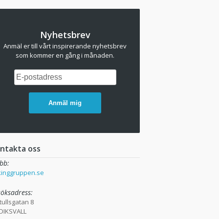
Nyhetsbrev
Anmäl er till vårt inspirerande nyhetsbrev
som kommer en gång i månaden.
Anmäl mig
ntakta oss
bb:
kinggruppen.se
söksadress:
tullsgatan 8
DIKSVALL