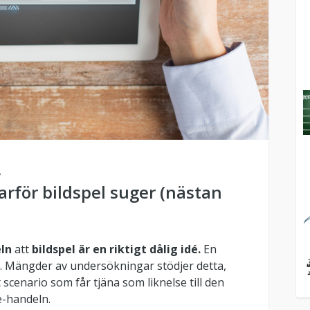
8
varför bildspel suger (nästan
ln
att
bildspel är en riktigt dålig idé.
En
n. Mängder av undersökningar stödjer detta,
t scenario som får tjäna som liknelse till den
e-handeln.