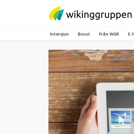
Skip
to
content
Intervjun
Boost
Från WGR
E-