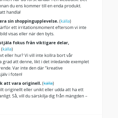
innan du ens kommer till en enda produkt.
 att handla!
lera sin shoppingupplevelse.
(
källa
)
därför ett irritationsmoment eftersom vi inte
ld visas eller när den byts.
stjäla fokus från viktigare delar,
(
källa
)
t eller hur? Vi vill inte kollra bort vår
da grad att denne, likt i det inledande exemplet
rende. Var inte den där ”kreative
älv i foten!
 att vara originell.
(
källa
)
lt originellt eller unikt eller udda att ha ett
vanligt. Så, vill du särskilja dig från mängden –