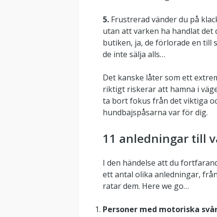
5.
Frustrerad vänder du på klack
utan att varken ha handlat det d
butiken, ja, de förlorade en till 
de inte sälja alls…
Det kanske låter som ett extre
riktigt riskerar att hamna i väg
ta bort fokus från det viktiga o
hundbajspåsarna var för dig.
11 anledningar till v
I den händelse att du fortfara
ett antal olika anledningar, från
ratar dem. Here we go…
Personer med motoriska svåri