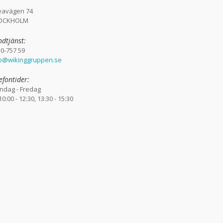
eavägen 74
OCKHOLM
dtjänst:
0-757 59
fo@wikinggruppen.se
efontider:
ndag - Fredag
 10:00 - 12:30, 13:30 - 15:30