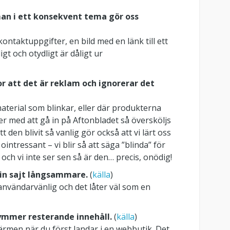
an i ett konsekvent tema gör oss
kontaktuppgifter, en bild med en länk till ett
gt och otydligt är dåligt ur
ror att det är reklam och ignorerar det
erial som blinkar, eller där produkterna
r med att gå in på Aftonbladet så översköljs
t den blivit så vanlig gör också att vi lärt oss
ntressant – vi blir så att säga ”blinda” för
och vi inte ser sen så är den… precis, onödig!
 din sajt långsammare.
(
källa
)
vändarvänlig och det låter väl som en
kymmer resterande innehåll.
(
källa
)
ärmen när du först landar i en webbutik. Det