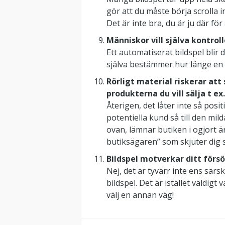
gör att du måste börja scrolla 
Det är inte bra, du är ju där för
Människor vill själva kontrol
Ett automatiserat bildspel blir 
själva bestämmer hur länge en bi
Rörligt material riskerar att 
produkterna du vill sälja t ex.
Återigen, det låter inte så positiv
potentiella kund så till den mil
ovan, lämnar butiken i ogjort ä
butiksägaren” som skjuter dig sj
Bildspel motverkar ditt försök
Nej, det är tyvärr inte ens särski
bildspel. Det är istället väldigt 
välj en annan väg!