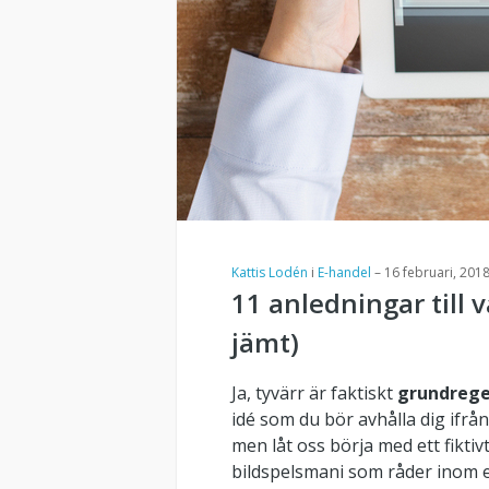
Kattis Lodén
i
E-handel
–
16 februari, 201
11 anledningar till 
jämt)
Ja, tyvärr är faktiskt
grundrege
idé som du bör avhålla dig ifrå
men låt oss börja med ett fiktiv
bildspelsmani som råder inom 