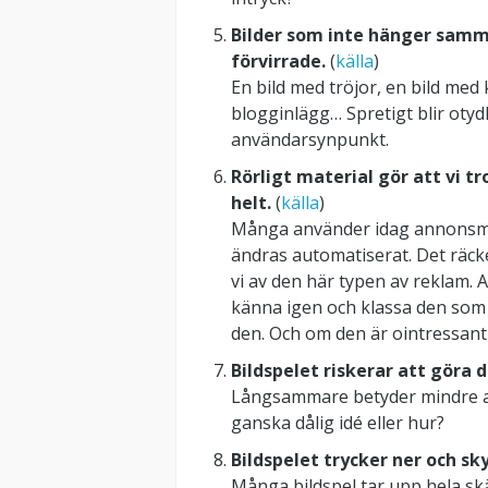
Bilder som inte hänger samm
förvirrade.
(
källa
)
En bild med tröjor, en bild med 
blogginlägg… Spretigt blir otydli
användarsynpunkt.
Rörligt material gör att vi t
helt.
(
källa
)
Många använder idag annonsmat
ändras automatiserat. Det räcke
vi av den här typen av reklam. At
känna igen och klassa den som oi
den. Och om den är ointressant 
Bildspelet riskerar att göra
Långsammare betyder mindre an
ganska dålig idé eller hur?
Bildspelet trycker ner och s
Många bildspel tar upp hela sk